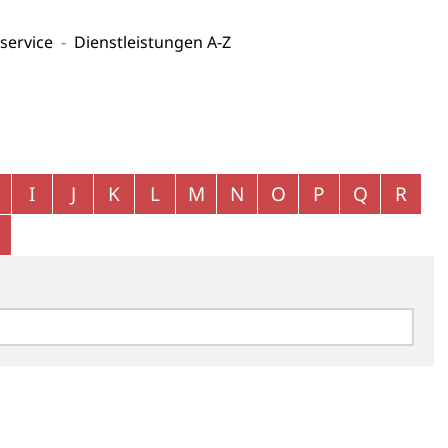
service
Dienstleistungen A-Z
I
J
K
L
M
N
O
P
Q
R