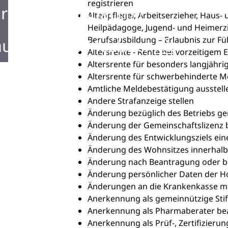
registrieren
rken in Mosbach
Altenpfleger, Arbeitserzieher, Haus-
Heilpädagoge, Jugend- und Heimerzie
Berufsausbildung – Erlaubnis zur 
ustellen in Mosbach
Altersrente - Rente bei vorzeitigem 
Altersrente für besonders langjähri
Altersrente für schwerbehinderte 
Amtliche Meldebestätigung ausstell
Andere Strafanzeige stellen
Änderung bezüglich des Betriebs ge
Änderung der Gemeinschaftslizenz
Änderung des Entwicklungsziels e
Änderung des Wohnsitzes innerhalb
Änderung nach Beantragung oder be
Änderung persönlicher Daten der Ho
Änderungen an die Krankenkasse m
Anerkennung als gemeinnützige Sti
Anerkennung als Pharmaberater be
Anerkennung als Prüf-, Zertifizieru