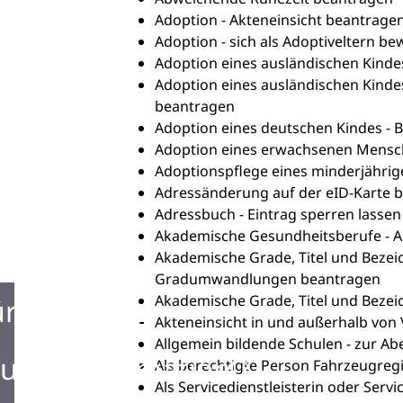
Adoption - Akteneinsicht beantrage
Adoption - sich als Adoptiveltern b
Adoption eines ausländischen Kind
Adoption eines ausländischen Kinde
beantragen
Adoption eines deutschen Kindes -
Adoption eines erwachsenen Mensc
Adoptionspflege eines minderjähri
Adressänderung auf der eID-Karte 
Adressbuch - Eintrag sperren lassen
Akademische Gesundheitsberufe - 
Akademische Grade, Titel und Bezei
Gradumwandlungen beantragen
Akademische Grade, Titel und Beze
ürgerbüro
Akteneinsicht in und außerhalb vo
Allgemein bildende Schulen - zur A
urist Information
Als berechtigte Person Fahrzeugreg
Als Servicedienstleisterin oder Ser