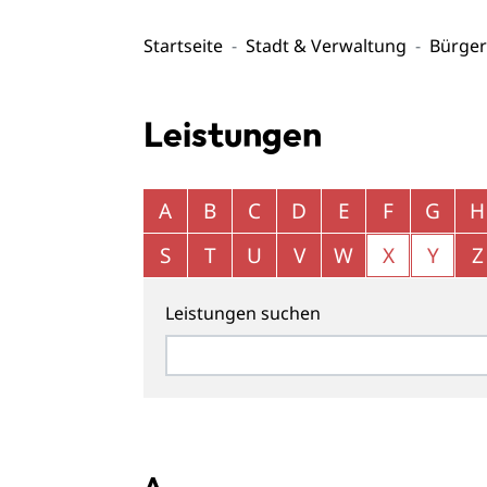
Startseite
Stadt & Verwaltung
Bürger
Leistungen
Alphabetisches Register überspringen
A
B
C
D
E
F
G
H
S
T
U
V
W
X
Y
Z
Leistungen suchen
A