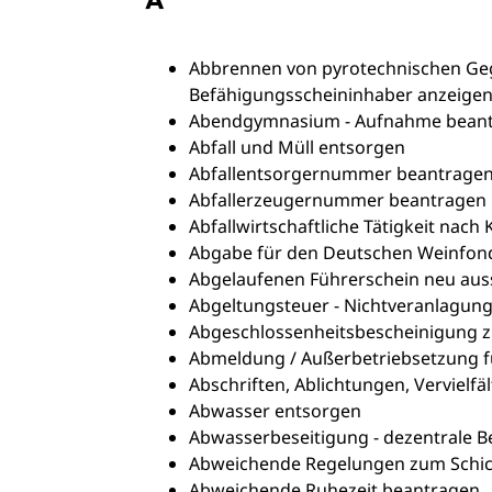
Abbrennen von pyrotechnischen Geg
Befähigungsscheininhaber anzeige
Abendgymnasium - Aufnahme bean
Abfall und Müll entsorgen
Abfallentsorgernummer beantrage
Abfallerzeugernummer beantragen
Abfallwirtschaftliche Tätigkeit nach
Abgabe für den Deutschen Weinfond
Abgelaufenen Führerschein neu auss
Abgeltungsteuer - Nichtveranlagun
Abgeschlossenheitsbescheinigung z
Abmeldung / Außerbetriebsetzung f
Abschriften, Ablichtungen, Vervielf
Abwasser entsorgen
Abwasserbeseitigung - dezentrale 
Abweichende Regelungen zum Schic
Abweichende Ruhezeit beantragen