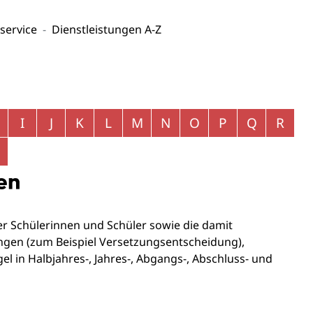
service
Dienstleistungen A-Z
I
J
K
L
M
N
O
P
Q
R
en
r Schülerinnen und Schüler sowie die damit
gen (zum Beispiel Versetzungsentscheidung),
el in Halbjahres-, Jahres-, Abgangs-, Abschluss- und