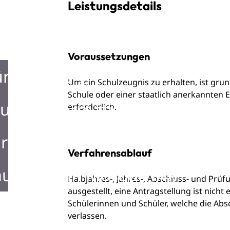
Leistungsdetails
Voraussetzungen
ürgerbüro
Um ein Schulzeugnis zu erhalten, ist grun
Schule oder einer staatlich anerkannten Er
urist Information
erforderlich.
rken in Mosbach
Verfahrensablauf
ustellen in Mosbach
Halbjahres-, Jahres-, Abschluss- und Pr
ausgestellt, eine Antragstellung ist nicht
Schülerinnen und Schüler, welche die Ab
verlassen.