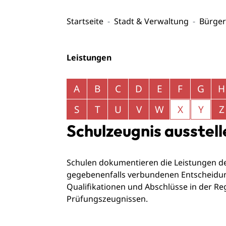
Startseite
Stadt & Verwaltung
Bürger
Leistungen
Alphabetisches Register überspringen
A
B
C
D
E
F
G
H
S
T
U
V
W
X
Y
Z
Schulzeugnis ausstell
Schulen dokumentieren die Leistungen de
gegebenenfalls verbundenen Entscheidun
Qualifikationen und Abschlüsse in der Reg
Prüfungszeugnissen.