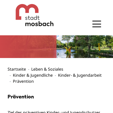
Gehe zum Navigationsbereich
Gehe zum Inhalt
Startseite
Leben & Soziales
Kinder & Jugendliche
Kinder- & Jugendarbeit
Prävention
Prävention
Ziel des präventiven Kinder- und Jugendschutzes