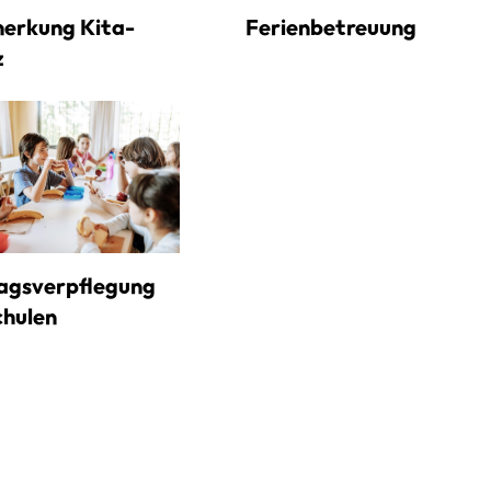
erkung Kita-
Ferienbetreuung
z
agsverpflegung
chulen