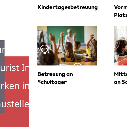
Kindertagesbetreuung
Vorm
Plat
ürgerbüro
urist Information
Betreuung an
Mitt
Schultagen
an S
rken in Mosbach
ustellen in Mosbach