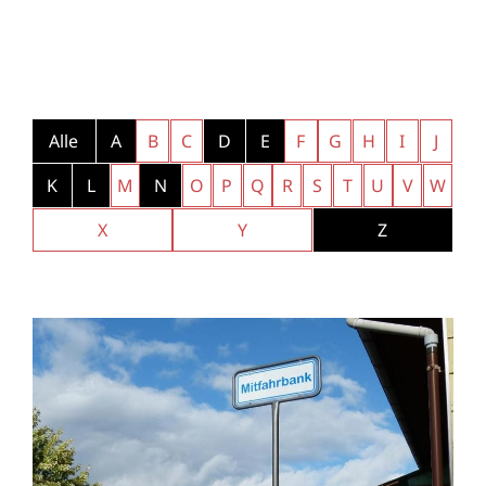
Alle
A
B
C
D
E
F
G
H
I
J
K
L
M
N
O
P
Q
R
S
T
U
V
W
X
Y
Z