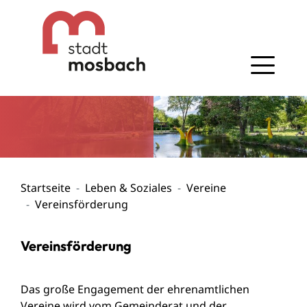
Gehe zum Navigationsbereich
Gehe zum Inhalt
Startseite
Leben & Soziales
Vereine
Vereinsförderung
Vereinsförderung
Das große Engagement der ehrenamtlichen
Vereine wird vom Gemeinderat und der