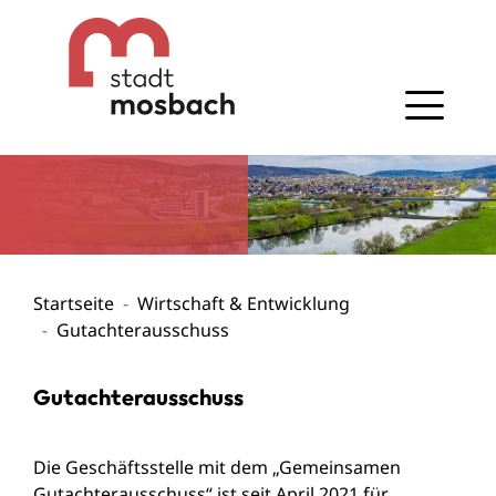
Gehe zum Navigationsbereich
Gehe zum Inhalt
Startseite
Wirtschaft & Entwicklung
Gutachterausschuss
Gutachterausschuss
Die Geschäftsstelle mit dem „Gemeinsamen
Gutachterausschuss“ ist seit April 2021 für