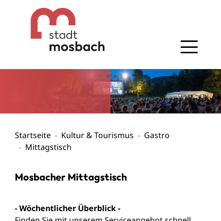
Gehe zum Navigationsbereich
Gehe zum Inhalt
Startseite
Kultur & Tourismus
Gastro
Mittagstisch
Mosbacher Mittagstisch
- Wöchentlicher Überblick -
Finden Sie mit unserem Serviceangebot schnell