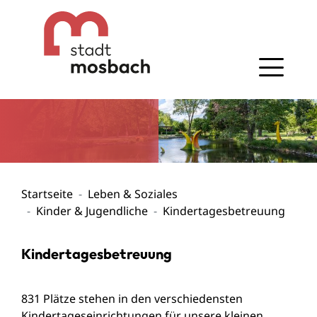
Gehe zum Navigationsbereich
Gehe zum Inhalt
Startseite
Leben & Soziales
Kinder & Jugendliche
Kindertagesbetreuung
Kindertagesbetreuung
831 Plätze stehen in den verschiedensten
Kindertageseinrichtungen für unsere kleinen