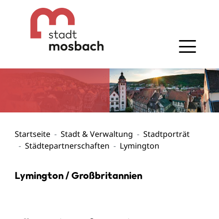
Gehe zum Navigationsbereich
Gehe zum Inhalt
Startseite
Stadt & Verwaltung
Stadtporträt
Städtepartnerschaften
Lymington
Lymington / Großbritannien