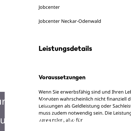
Jobcenter
Jobcenter Neckar-Odenwald
Leistungsdetails
Voraussetzungen
Wenn Sie erwerbsfähig sind und Ihren L
ürgerbüro
Monaten wahrscheinlich nicht finanziell 
Leistungen als Geldleistung oder Sachlei
muss zudem notwendig sein. Die Leistung 
urist Information
verwenden, also für