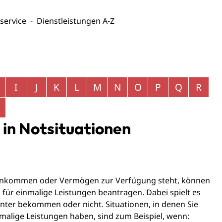
service
Dienstleistungen A-Z
I
J
K
L
M
N
O
P
Q
R
 in Notsituationen
Einkommen oder Vermögen zur Verfügung steht, können
 für einmalige Leistungen beantragen. Dabei spielt es
enter bekommen oder nicht. Situationen, in denen Sie
alige Leistungen haben, sind zum Beispiel, wenn: