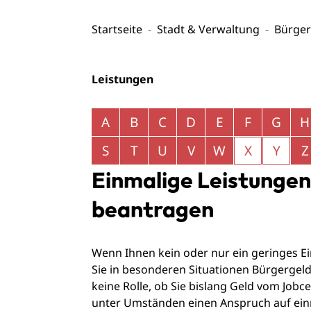
Startseite
Stadt & Verwaltung
Bürger
Leistungen
Alphabetisches Register überspringen
A
B
C
D
E
F
G
H
S
T
U
V
W
X
Y
Z
Einmalige Leistungen
beantragen
Wenn Ihnen kein oder nur ein geringes 
Sie in besonderen Situationen Bürgergeld
keine Rolle, ob Sie bislang Geld vom Jobc
unter Umständen einen Anspruch auf einm