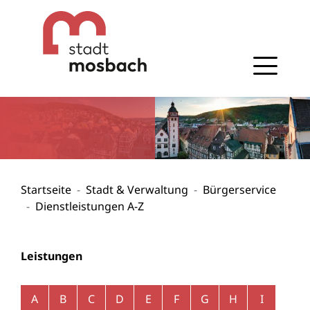
Gehe zum Navigationsbereich
Gehe zum Inhalt
Startseite
Stadt & Verwaltung
Bürgerservice
Dienstleistungen A-Z
Leistungen
Alphabetisches Register überspringen
A
B
C
D
E
F
G
H
I