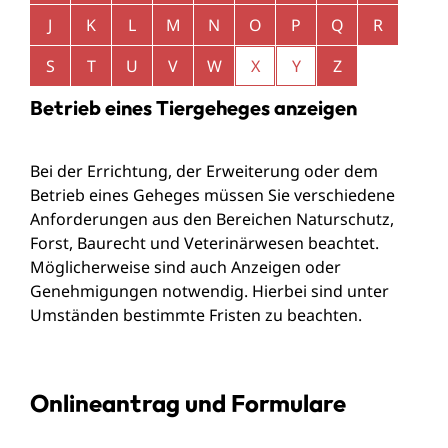
J
K
L
M
N
O
P
Q
R
S
T
U
V
W
X
Y
Z
Betrieb eines Tiergeheges anzeigen
Bei der Errichtung, der Erweiterung oder dem
Betrieb eines Geheges müssen Sie verschiedene
Anforderungen aus den Bereichen Naturschutz,
Forst, Baurecht und Veterinärwesen beachtet.
Möglicherweise sind auch Anzeigen oder
Genehmigungen notwendig. Hierbei sind unter
Umständen bestimmte Fristen zu beachten.
Onlineantrag und Formulare