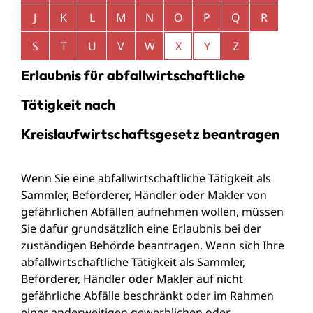
J
K
L
M
N
O
P
Q
R
S
T
U
V
W
X
Y
Z
Erlaubnis für abfallwirtschaftliche
Tätigkeit nach
Kreislaufwirtschaftsgesetz beantragen
Wenn Sie eine abfallwirtschaftliche Tätigkeit als
Sammler, Beförderer, Händler oder Makler von
gefährlichen Abfällen
aufnehmen wollen, müssen
Sie dafür grundsätzlich eine Erlaubnis bei der
zuständigen Behörde beantragen. Wenn sich Ihre
abfallwirtschaftliche Tätigkeit als Sammler,
Beförderer, Händler oder Makler auf nicht
gefährliche Abfälle beschränkt oder im Rahmen
einer anderweitigen gewerblichen oder