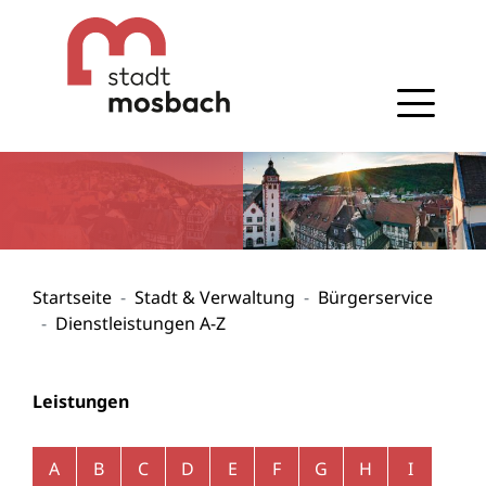
Gehe zum Navigationsbereich
Gehe zum Inhalt
Startseite
Stadt & Verwaltung
Bürgerservice
Dienstleistungen A-Z
Leistungen
Alphabetisches Register überspringen
A
B
C
D
E
F
G
H
I