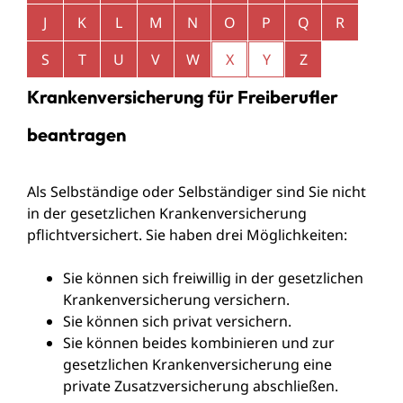
J
K
L
M
N
O
P
Q
R
S
T
U
V
W
X
Y
Z
Krankenversicherung für Freiberufler
beantragen
Als Selbständige oder Selbständiger sind Sie nicht
in der gesetzlichen Krankenversicherung
pflichtversichert. Sie haben drei Möglichkeiten:
Sie können sich freiwillig in der gesetzlichen
Krankenversicherung versichern.
Sie können sich privat versichern.
Sie können beides kombinieren und zur
gesetzlichen Krankenversicherung eine
private Zusatzversicherung abschließen.