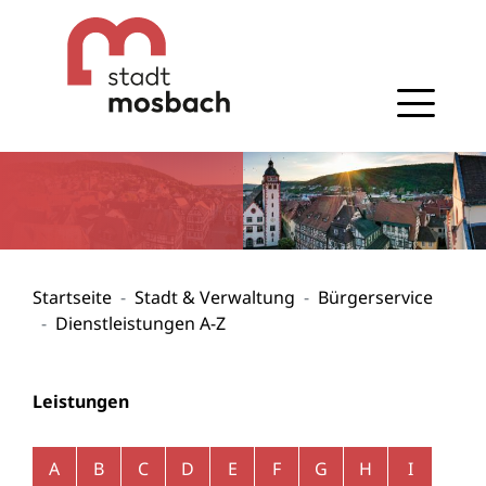
Gehe zum Navigationsbereich
Gehe zum Inhalt
Startseite
Stadt & Verwaltung
Bürgerservice
Dienstleistungen A-Z
Leistungen
Alphabetisches Register überspringen
A
B
C
D
E
F
G
H
I