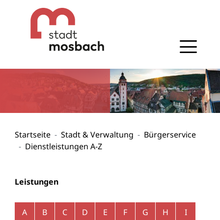
Gehe zum Navigationsbereich
Gehe zum Inhalt
Startseite
Stadt & Verwaltung
Bürgerservice
Dienstleistungen A-Z
Leistungen
Alphabetisches Register überspringen
A
B
C
D
E
F
G
H
I