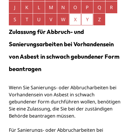
J
K
L
M
N
O
P
Q
R
S
T
U
V
W
X
Y
Z
Zulassung für Abbruch- und
Sanierungsarbeiten bei Vorhandensein
von Asbest in schwach gebundener Form
beantragen
Wenn Sie Sanierungs- oder Abbrucharbeiten bei
Vorhandensein von Asbest in schwach
gebundener Form durchführen wollen, benötigen
Sie eine Zulassung, die Sie bei der zuständigen
Behörde beantragen müssen.
Für Sanierungs- oder Abbrucharbeiten bei