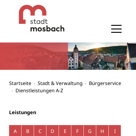
Gehe zum Navigationsbereich
Gehe zum Inhalt
Startseite
Stadt & Verwaltung
Bürgerservice
Dienstleistungen A-Z
Leistungen
Alphabetisches Register überspringen
A
B
C
D
E
F
G
H
I