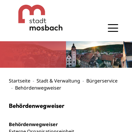
Gehe zum Navigationsbereich
Gehe zum Inhalt
Startseite
Stadt & Verwaltung
Bürgerservice
Behördenwegweiser
Behördenwegweiser
Behördenwegweiser
Externe Organisationseinheit