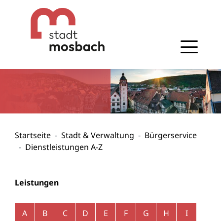
Gehe zum Navigationsbereich
Gehe zum Inhalt
Startseite
Stadt & Verwaltung
Bürgerservice
Dienstleistungen A-Z
Leistungen
Alphabetisches Register überspringen
A
B
C
D
E
F
G
H
I