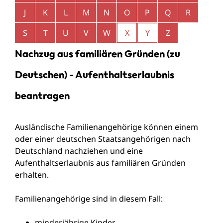
J
K
L
M
N
O
P
Q
R
S
T
U
V
W
X
Y
Z
Nachzug aus familiären Gründen (zu
Deutschen) - Aufenthaltserlaubnis
beantragen
Ausländische Familienangehörige können einem
oder einer deutschen Staatsangehörigen nach
Deutschland nachziehen und eine
Aufenthaltserlaubnis aus familiären Gründen
erhalten.
Familienangehörige sind in diesem Fall:
minderjährige Kinder,