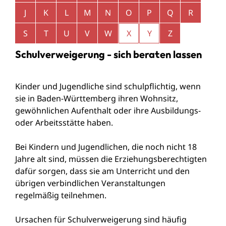
J
K
L
M
N
O
P
Q
R
S
T
U
V
W
X
Y
Z
Schulverweigerung - sich beraten lassen
Kinder und Jugendliche sind schulpflichtig, wenn
sie in Baden-Württemberg ihren Wohnsitz,
gewöhnlichen Aufenthalt oder ihre Ausbildungs-
oder Arbeitsstätte haben.
Bei Kindern und Jugendlichen, die noch nicht 18
Jahre alt sind, müssen die Erziehungsberechtigten
dafür sorgen, dass sie am Unterricht und den
übrigen verbindlichen Veranstaltungen
regelmäßig teilnehmen.
Ursachen für Schulverweigerung sind häufig