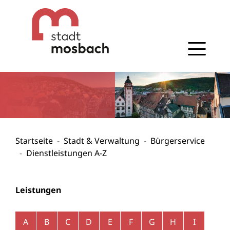
Gehe zum Navigationsbereich
Gehe zum Inhalt
Startseite
Stadt & Verwaltung
Bürgerservice
Dienstleistungen A-Z
Leistungen
Alphabetisches Register überspringen
A
B
C
D
E
F
G
H
I