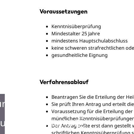
Voraussetzungen
Kenntnisüberprüfung
Mindestalter 25 Jahre
mindestens Hauptschulabschluss
keine schweren strafrechtlichen ode
gesundheitliche Eignung
Verfahrensablauf
Beantragen Sie die Erteilung der Hei
ürgerbüro
Sie prüft Ihren Antrag und erteilt die
Voraussetzung für die Erteilung der 
mündlichen Kenntnisüberprüfungen
urist Information
Der Antrag sollte erst dann gestell
schriftlichen Kenntnisüberprüfung si