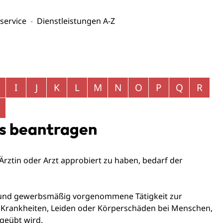
service
Dienstleistungen A-Z
I
J
K
L
M
N
O
P
Q
R
is beantragen
Ärztin oder Arzt approbiert zu haben, bedarf der
- und gewerbsmäßig vorgenommene Tätigkeit zur
n Krankheiten, Leiden oder Körperschäden bei Menschen,
geübt wird.