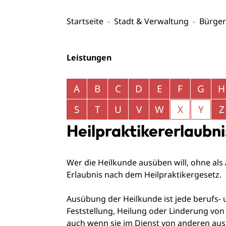
Startseite
Stadt & Verwaltung
Bürger
Leistungen
Alphabetisches Register überspringen
A
B
C
D
E
F
G
H
S
T
U
V
W
X
Y
Z
Heilpraktikererlaubn
Wer die Heilkunde ausüben will, ohne als 
Erlaubnis nach dem Heilpraktikergesetz.
Ausübung der Heilkunde ist jede berufs
Feststellung, Heilung oder Linderung vo
auch wenn sie im Dienst von anderen aus