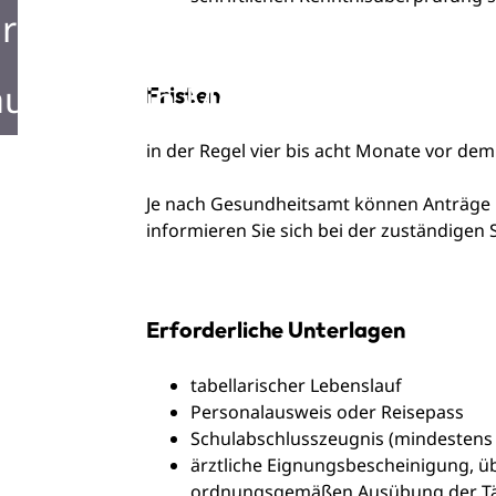
rken in Mosbach
ustellen in Mosbach
Fristen
in der Regel vier bis acht Monate vor de
Je nach Gesundheitsamt können Anträge 
informieren Sie sich bei der zuständigen S
Erforderliche Unterlagen
tabellarischer Lebenslauf
Personalausweis oder Reisepass
Schulabschlusszeugnis (mindestens 
ärztliche Eignungsbescheinigung, ü
ordnungsgemäßen Ausübung der Tätig