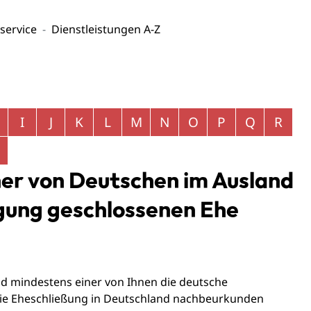
service
Dienstleistungen A-Z
I
J
K
L
M
N
O
P
Q
R
er von Deutschen im Ausland
igung geschlossenen Ehe
d mindestens einer von Ihnen die deutsche
 die Eheschließung in Deutschland nachbeurkunden