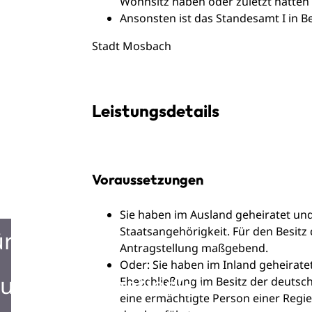
Wohnsitz haben oder zuletzt hatten
Ansonsten ist das Standesamt I in Be
Stadt Mosbach
Leistungsdetails
Voraussetzungen
Sie haben im Ausland geheiratet und
Staatsangehörigkeit. Für den Besitz
ürgerbüro
Antragstellung maßgebend.
Oder: Sie haben im Inland geheirate
urist Information
Eheschließung im Besitz der deutsc
eine ermächtigte Person einer Regi