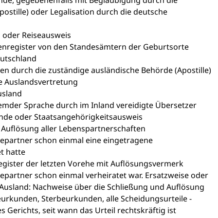
nde, gegebenenfalls mit Beglaubigung durch die
ostille) oder Legalisation durch die deutsche
s oder Reiseausweis
enregister von den Standesämtern der Geburtsorte
eutschland
 durch die zuständige ausländische Behörde (Apostille)
he Auslandsvertretung
usland
emder Sprache durch im Inland vereidigte Übersetzer
nde oder Staatsangehörigkeitsausweis
Auflösung aller Lebenspartnerschaften
hepartner schon einmal eine eingetragene
t hatte
egister der letzten Vorehe mit Auflösungsvermerk
epartner schon einmal verheiratet war. Ersatzweise oder
 Ausland: Nachweise über die Schließung und Auflösung
eurkunden, Sterbeurkunden, alle Scheidungsurteile -
 Gerichts, seit wann das Urteil rechtskräftig ist