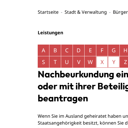
Startseite
Stadt & Verwaltung
Bürger
Leistungen
Alphabetisches Register überspringen
A
B
C
D
E
F
G
H
S
T
U
V
W
X
Y
Z
Nachbeurkundung ein
oder mit ihrer Beteil
beantragen
Wenn Sie im Ausland geheiratet haben un
Staatsangehörigkeit besitzt, können Sie