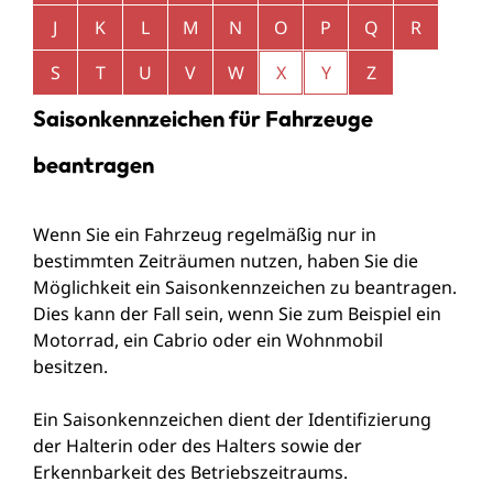
J
K
L
M
N
O
P
Q
R
S
T
U
V
W
X
Y
Z
Saisonkennzeichen für Fahrzeuge
beantragen
Wenn Sie ein Fahrzeug regelmäßig nur in
bestimmten Zeiträumen nutzen, haben Sie die
Möglichkeit ein Saisonkennzeichen zu beantragen.
Dies kann der Fall sein, wenn Sie zum Beispiel ein
Motorrad, ein Cabrio oder ein Wohnmobil
besitzen.
Ein Saisonkennzeichen dient der Identifizierung
der Halterin oder des Halters sowie der
Erkennbarkeit des Betriebszeitraums.