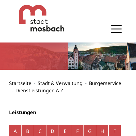
Gehe zum Navigationsbereich
Gehe zum Inhalt
Startseite
Stadt & Verwaltung
Bürgerservice
Dienstleistungen A-Z
Leistungen
Alphabetisches Register überspringen
A
B
C
D
E
F
G
H
I