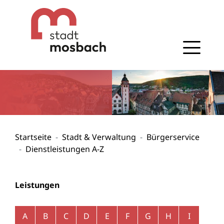
Gehe zum Navigationsbereich
Gehe zum Inhalt
Startseite
Stadt & Verwaltung
Bürgerservice
Dienstleistungen A-Z
Leistungen
Alphabetisches Register überspringen
A
B
C
D
E
F
G
H
I