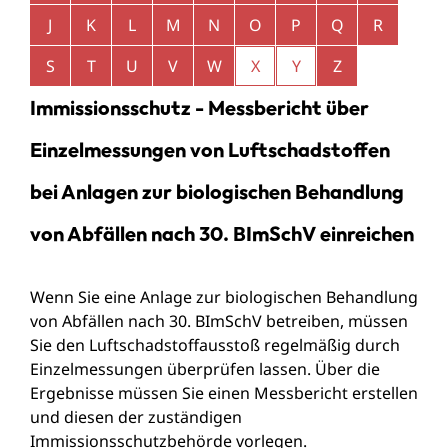
J
K
L
M
N
O
P
Q
R
S
T
U
V
W
X
Y
Z
Immissionsschutz - Messbericht über
Einzelmessungen von Luftschadstoffen
bei Anlagen zur biologischen Behandlung
von Abfällen nach 30. BImSchV einreichen
Wenn Sie eine Anlage zur biologischen Behandlung
von Abfällen nach 30. BImSchV betreiben, müssen
Sie den Luftschadstoffausstoß regelmäßig durch
Einzelmessungen überprüfen lassen. Über die
Ergebnisse müssen Sie einen Messbericht erstellen
und diesen der zuständigen
Immissionsschutzbehörde vorlegen.