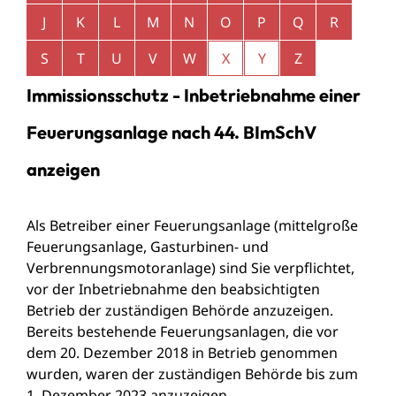
J
K
L
M
N
O
P
Q
R
S
T
U
V
W
X
Y
Z
Immissionsschutz - Inbetriebnahme einer
Feuerungsanlage nach 44. BImSchV
anzeigen
Als Betreiber einer Feuerungsanlage (mittelgroße
Feuerungsanlage, Gasturbinen- und
Verbrennungsmotoranlage) sind Sie verpflichtet,
vor der Inbetriebnahme den beabsichtigten
Betrieb der zuständigen Behörde anzuzeigen.
Bereits bestehende Feuerungsanlagen, die vor
dem 20. Dezember 2018 in Betrieb genommen
wurden, waren der zuständigen Behörde bis zum
1. Dezember 2023 anzuzeigen.