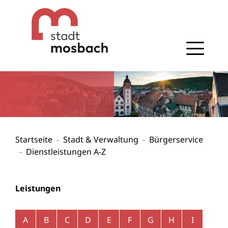
Gehe zum Navigationsbereich
Gehe zum Inhalt
Startseite
Stadt & Verwaltung
Bürgerservice
Dienstleistungen A-Z
Leistungen
Alphabetisches Register überspringen
A
B
C
D
E
F
G
H
I