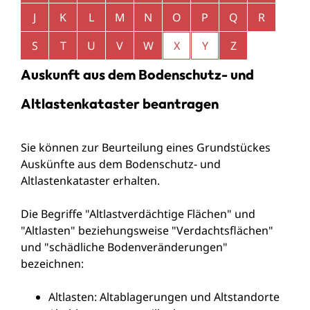
J
K
L
M
N
O
P
Q
R
S
T
U
V
W
X
Y
Z
Auskunft aus dem Bodenschutz- und
Altlastenkataster beantragen
Sie können zur Beurteilung eines Grundstückes
Auskünfte aus dem Bodenschutz- und
Altlastenkataster erhalten.
Die Begriffe "Altlastverdächtige Flächen" und
"Altlasten" beziehungsweise "Verdachtsflächen"
und "schädliche Bodenveränderungen"
bezeichnen:
Altlasten: Altablagerungen und Altstandorte