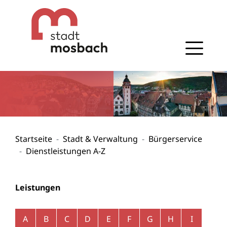
Gehe zum Navigationsbereich
Gehe zum Inhalt
Startseite
Stadt & Verwaltung
Bürgerservice
Dienstleistungen A-Z
Leistungen
Alphabetisches Register überspringen
A
B
C
D
E
F
G
H
I