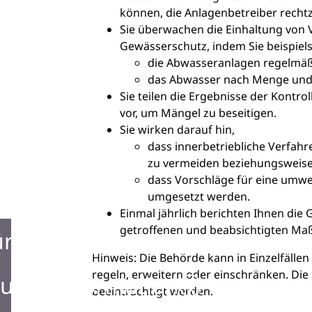
können, die Anlagenbetreiber rechtz
Sie überwachen die Einhaltung von 
Gewässerschutz, indem Sie beispiel
die Abwasseranlagen regelmäßi
das Abwasser nach Menge und
Sie teilen die Ergebnisse der Kont
vor, um Mängel zu beseitigen.
Sie wirken darauf hin,
dass innerbetriebliche Verfah
zu vermeiden beziehungsweise
dass Vorschläge für eine umwe
umgesetzt werden.
Einmal jährlich berichten Ihnen di
getroffenen und beabsichtigten M
ürgerbüro
Hinweis: Die Behörde kann in Einzelfäll
regeln, erweitern oder einschränken. Di
urist Information
beeinträchtigt werden.