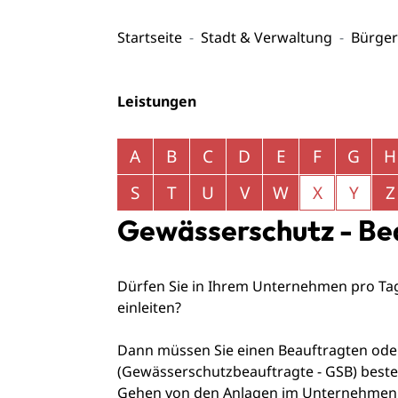
Startseite
Stadt & Verwaltung
Bürger
Leistungen
Alphabetisches Register überspringen
A
B
C
D
E
F
G
H
S
T
U
V
W
X
Y
Z
Gewässerschutz - Be
Dürfen Sie in Ihrem Unternehmen pro Ta
einleiten?
Dann müssen Sie einen Beauftragten ode
(Gewässerschutzbeauftragte - GSB) bestel
Gehen von den Anlagen im Unternehmen