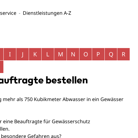
service
Dienstleistungen A-Z
I
J
K
L
M
N
O
P
Q
R
auftragte bestellen
g mehr als 750 Kubikmeter Abwasser in ein Gewässer
r eine Beauftragte für Gewässerschutz
len.
 besondere Gefahren aus?