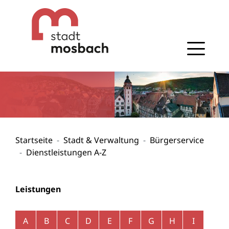
Gehe zum Navigationsbereich
Gehe zum Inhalt
Startseite
Stadt & Verwaltung
Bürgerservice
Dienstleistungen A-Z
Leistungen
Alphabetisches Register überspringen
A
B
C
D
E
F
G
H
I