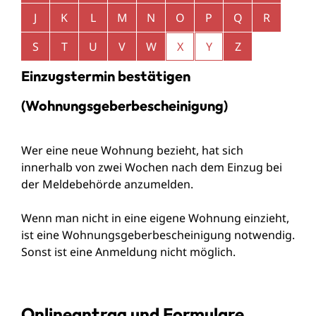
J
K
L
M
N
O
P
Q
R
S
T
U
V
W
X
Y
Z
Einzugstermin bestätigen
(Wohnungsgeberbescheinigung)
Wer eine neue Wohnung bezieht, hat sich
innerhalb von zwei Wochen nach dem Einzug bei
der Meldebehörde anzumelden.
Wenn man nicht in eine eigene Wohnung einzieht,
ist eine Wohnungsgeberbescheinigung notwendig.
Sonst ist eine Anmeldung nicht möglich.
Onlineantrag und Formulare