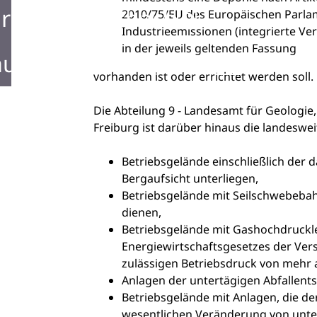
rken in Mosbach
2010/75/EU des Europäischen Parla
Industrieemissionen (integrierte 
in der jeweils geltenden Fassung
ustellen in Mosbach
vorhanden ist oder errichtet werden soll.
Die Abteilung 9 - Landesamt für Geologi
Freiburg ist darüber hinaus die landeswe
Betriebsgelände einschließlich der d
Bergaufsicht unterliegen,
Betriebsgelände mit Seilschwebeba
dienen,
Betriebsgelände mit Gashochdruckle
Energiewirtschaftsgesetzes der Ver
zulässigen Betriebsdruck von mehr a
Anlagen der untertägigen Abfallen
Betriebsgelände mit Anlagen, die de
wesentlichen Veränderung von unte