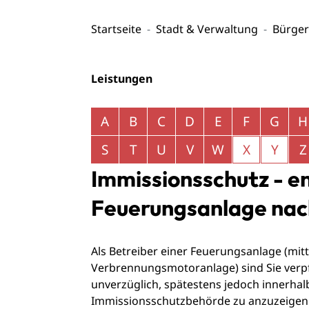
Startseite
Stadt & Verwaltung
Bürger
Leistungen
Alphabetisches Register überspringen
A
B
C
D
E
F
G
H
S
T
U
V
W
X
Y
Z
Immissionsschutz - en
Feuerungsanlage nac
Als Betreiber einer Feuerungsanlage (mi
Verbrennungsmotoranlage) sind Sie verpfli
unverzüglich, spätestens jedoch innerhal
Immissionsschutzbehörde zu anzuzeigen