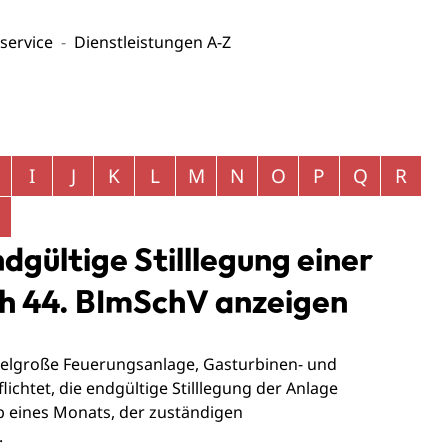
service
Dienstleistungen A-Z
I
J
K
L
M
N
O
P
Q
R
dgültige Stilllegung einer
h 44. BImSchV anzeigen
ttelgroße Feuerungsanlage, Gasturbinen- und
chtet, die endgültige Stilllegung der Anlage
b eines Monats, der zuständigen
.