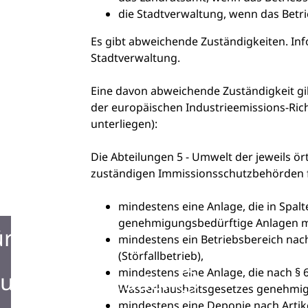
die Stadtverwaltung, wenn das Betri
Es gibt abweichende Zuständigkeiten. Inf
Stadtverwaltung.
Eine davon abweichende Zuständigkeit gilt
der europäischen Industrieemissions-Rich
unterliegen):
Die Abteilungen 5 - Umwelt der jeweils ör
zuständigen Immissionsschutzbehörden f
mindestens eine Anlage, die in Spa
genehmigungsbedürftige Anlagen mi
ürgerbüro
mindestens ein Betriebsbereich nac
(Störfallbetrieb),
mindestens eine Anlage, die nach § 60
urist Information
Wasserhaushaltsgesetzes genehmigu
mindestens eine Deponie nach Artike