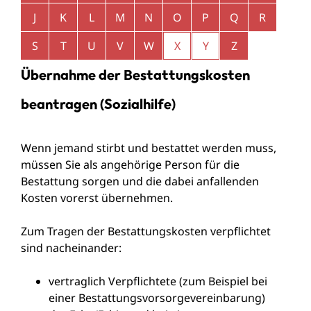
J
K
L
M
N
O
P
Q
R
S
T
U
V
W
X
Y
Z
Übernahme der Bestattungskosten
beantragen (Sozialhilfe)
Wenn jemand stirbt und bestattet werden muss,
müssen Sie als angehörige Person für die
Bestattung sorgen und die dabei anfallenden
Kosten vorerst übernehmen.
Zum Tragen der Bestattungskosten verpflichtet
sind nacheinander:
vertraglich Verpflichtete (zum Beispiel bei
einer Bestattungsvorsorgevereinbarung)