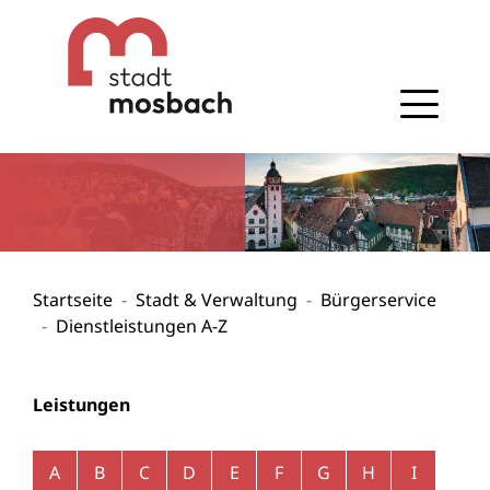
Gehe zum Navigationsbereich
Gehe zum Inhalt
Startseite
Stadt & Verwaltung
Bürgerservice
Dienstleistungen A-Z
Leistungen
Alphabetisches Register überspringen
A
B
C
D
E
F
G
H
I