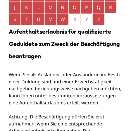
J
K
L
M
N
O
P
Q
R
S
T
U
V
W
X
Y
Z
Aufenthaltserlaubnis für qualifizierte
Geduldete zum Zweck der Beschäftigung
beantragen
Wenn Sie als Ausländer oder Ausländerin im Besitz
einer Duldung sind und einer Erwerbstätigkeit
nachgehen beziehungsweise nachgehen möchten,
kann Ihnen unter bestimmten Voraussetzungen
eine Aufenthaltserlaubnis erteilt werden.
Achtung:
Die Beschäftigung dürfen Sie erst
aufnehmen, wenn Sie eine entsprechende
Arbeitserlaubnis erhalten haben. Die