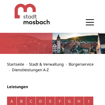
Gehe zum Navigationsbereich
Gehe zum Inhalt
Startseite
Stadt & Verwaltung
Bürgerservice
Dienstleistungen A-Z
Leistungen
Alphabetisches Register überspringen
A
B
C
D
E
F
G
H
I