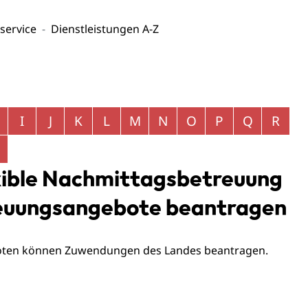
service
Dienstleistungen A-Z
I
J
K
L
M
N
O
P
Q
R
xible Nachmittagsbetreuung
euungsangebote beantragen
oten können Zuwendungen des Landes beantragen.