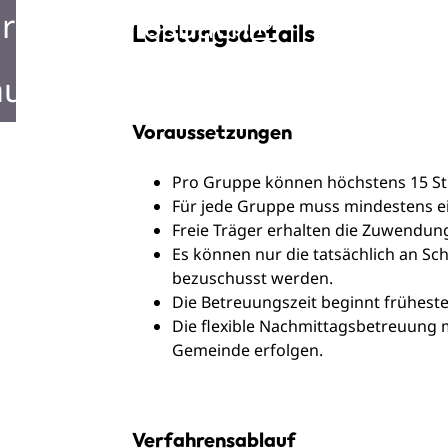
rken in Mosbach
Leistungsdetails
ustellen in Mosbach
Voraussetzungen
Pro Gruppe können höchstens 15 St
Für jede Gruppe muss mindestens e
Freie Träger erhalten die Zuwendung
Es können nur die tatsächlich an S
bezuschusst werden.
Die Betreuungszeit beginnt frühest
Die flexible Nachmittagsbetreuun
Gemeinde erfolgen.
Verfahrensablauf