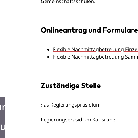
Gemeinschaftsschulen.
Onlineantrag und Formulare
Flexible Nachmittagbetreuung Einze
Flexible Nachmittagbetreuung Sam
Zuständige Stelle
ürgerbüro
das Regierungspräsidium
Regierungspräsidium Karlsruhe
urist Information