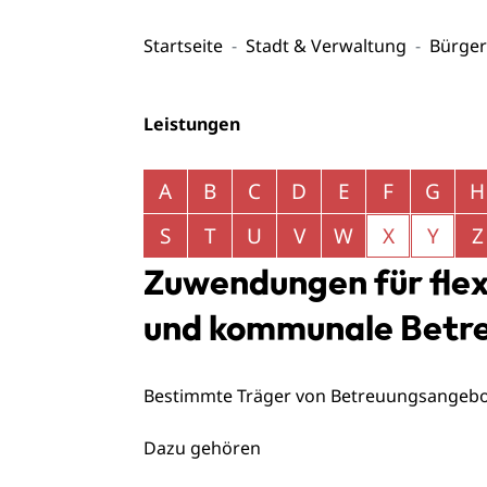
Startseite
Stadt & Verwaltung
Bürger
Leistungen
Alphabetisches Register überspringen
A
B
C
D
E
F
G
H
S
T
U
V
W
X
Y
Z
Zuwendungen für fle
und kommunale Betr
Bestimmte Träger von Betreuungsangeb
Dazu gehören