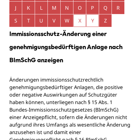
J
K
L
M
N
O
P
Q
R
S
T
U
V
W
X
Y
Z
Immissionsschutz-Änderung einer
genehmigungsbedürftigen Anlage nach
BImSchG anzeigen
Änderungen immissionsschutzrechtlich
genehmigungsbedürftiger Anlagen, die positive
oder negative Auswirkungen auf Schutzgüter
haben können, unterliegen nach § 15 Abs. 1
Bundes-Immissionsschutzgesetzes (BImSchG)
einer Anzeigepflicht, sofern die Änderungen nicht
aufgrund ihres Umfangs als wesentliche Änderung
anzusehen ist und damit einer
Genehmigungspflicht nach § 16 BImSchG