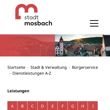
Gehe zum Navigationsbereich
Gehe zum Inhalt
Startseite
Stadt & Verwaltung
Bürgerservice
Dienstleistungen A-Z
Leistungen
Alphabetisches Register überspringen
A
B
C
D
E
F
G
H
I