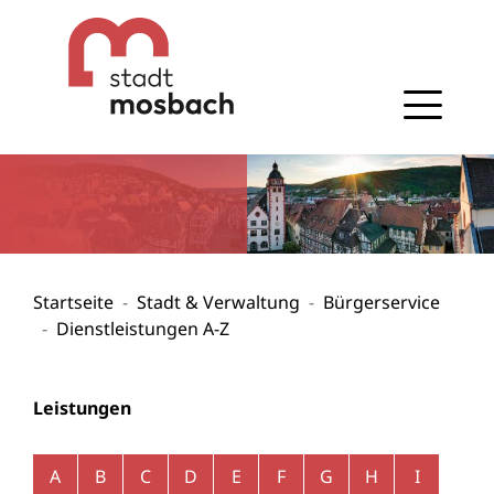
Gehe zum Navigationsbereich
Gehe zum Inhalt
Startseite
Stadt & Verwaltung
Bürgerservice
Dienstleistungen A-Z
Leistungen
Alphabetisches Register überspringen
A
B
C
D
E
F
G
H
I