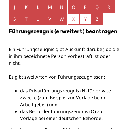
J
K
L
M
N
O
P
Q
R
S
T
U
V
W
X
Y
Z
Führungszeugnis (erweitert) beantragen
Ein Führungszeugnis gibt Auskunft darüber, ob die
in ihm bezeichnete Person vorbestraft ist oder
nicht.
Es gibt zwei Arten von Führungszeugnissen:
das Privatführungszeugnis (N) für private
Zwecke
(zum Beispiel zur Vorlage beim
Arbeitgeber
) und
das Behördenführungszeugnis (O) zur
Vorlage bei einer deutschen Behörde.