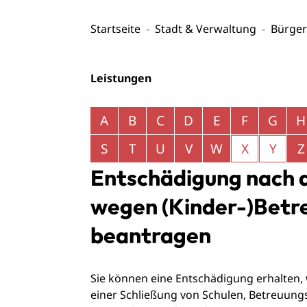
Startseite
Stadt & Verwaltung
Bürger
Leistungen
Alphabetisches Register überspringen
A
B
C
D
E
F
G
H
S
T
U
V
W
X
Y
Z
Entschädigung nach 
wegen (Kinder-)Betr
beantragen
Sie können eine Entschädigung erhalten,
einer Schließung von Schulen, Betreuungs