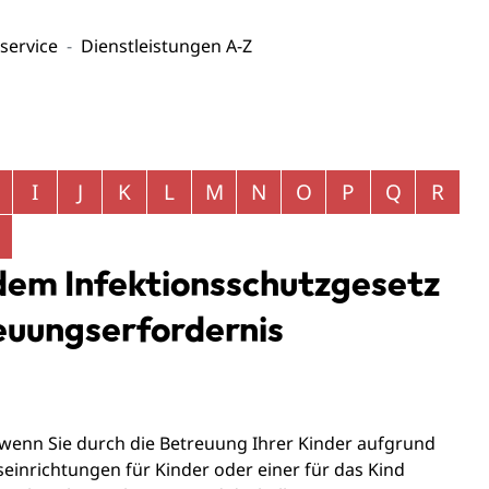
service
Dienstleistungen A-Z
I
J
K
L
M
N
O
P
Q
R
dem Infektionsschutzgesetz
euungserfordernis
 wenn Sie durch die Betreuung Ihrer Kinder aufgrund
einrichtungen für Kinder oder einer für das Kind