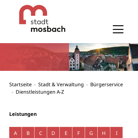
Gehe zum Navigationsbereich
Gehe zum Inhalt
Startseite
Stadt & Verwaltung
Bürgerservice
Dienstleistungen A-Z
Leistungen
Alphabetisches Register überspringen
A
B
C
D
E
F
G
H
I