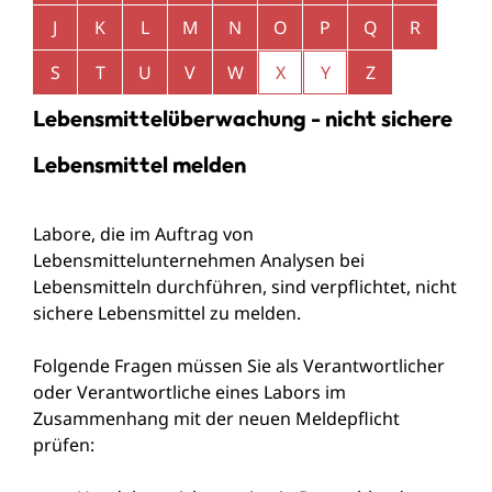
J
K
L
M
N
O
P
Q
R
S
T
U
V
W
X
Y
Z
Lebensmittelüberwachung - nicht sichere
Lebensmittel melden
Labore, die im Auftrag von
Lebensmittelunternehmen Analysen bei
Lebensmitteln durchführen, sind verpflichtet, nicht
sichere Lebensmittel zu melden.
Folgende Fragen müssen Sie als Verantwortlicher
oder Verantwortliche eines Labors im
Zusammenhang mit der neuen Meldepflicht
prüfen: