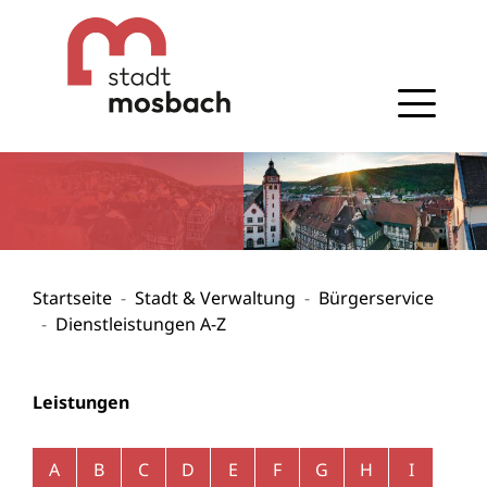
Gehe zum Navigationsbereich
Gehe zum Inhalt
Startseite
Stadt & Verwaltung
Bürgerservice
Dienstleistungen A-Z
Leistungen
Alphabetisches Register überspringen
A
B
C
D
E
F
G
H
I