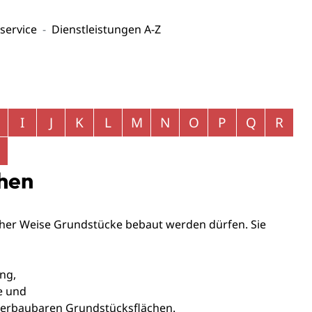
service
Dienstleistungen A-Z
I
J
K
L
M
N
O
P
Q
R
hen
lcher Weise Grundstücke bebaut werden dürfen.
Sie
ng,
e und
berbaubaren Grundstücksflächen.