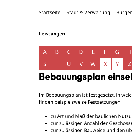
Startseite
Stadt & Verwaltung
Bürger
Leistungen
Alphabetisches Register überspringen
A
B
C
D
E
F
G
H
S
T
U
V
W
X
Y
Z
Bebauungsplan einse
Im Bebauungsplan ist festgesetzt, in we
finden beispielsweise Festsetzungen
zu Art und Maß der baulichen Nutzu
zur zulässigen Anzahl der Geschoss
zur zulässigen Bauweise und den ü