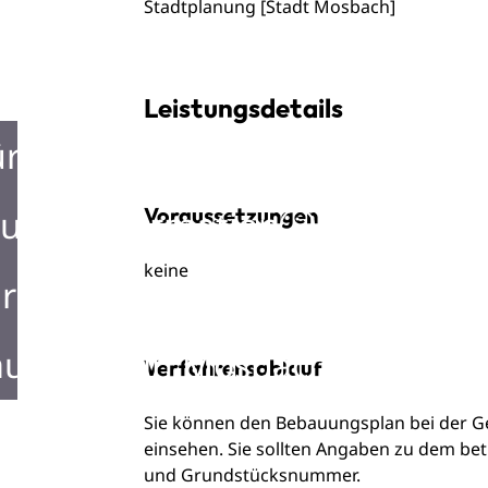
Stadtplanung [Stadt Mosbach]
Leistungsdetails
ürgerbüro
urist Information
Voraussetzungen
keine
rken in Mosbach
ustellen in Mosbach
Verfahrensablauf
Sie können den Bebauungsplan bei der Ge
einsehen. Sie sollten Angaben zu dem be
und Grundstücksnummer.