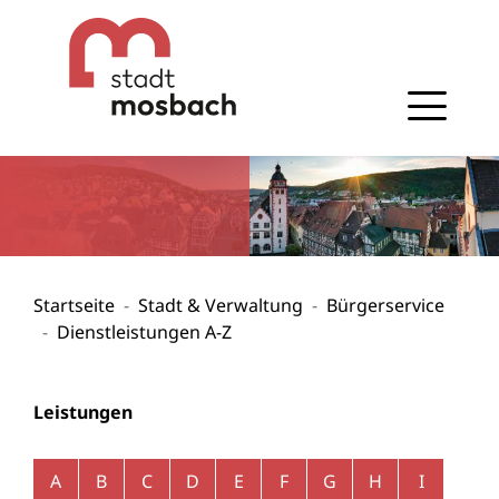
Gehe zum Navigationsbereich
Gehe zum Inhalt
Startseite
Stadt & Verwaltung
Bürgerservice
Dienstleistungen A-Z
Leistungen
Alphabetisches Register überspringen
A
B
C
D
E
F
G
H
I