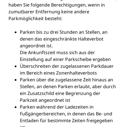
haben Sie fo
l
gende Berechtigungen, wenn in
zumutbarer Entfernung keine andere
Parkmöglichkeit besteht:
Parken bis zu drei Stunden an Stellen, an
denen das eing
e
schränkte Halteverbot
angeordnet ist.
Die Ankunftszeit muss sich aus der
Einstellung auf einer Parkscheibe ergeben
Überschreiten der zugelassenen Parkdauer
im Bereich e
i
nes Zonenhalteverbots
Parken über die zugelassene Zeit hinaus an
Stellen, an d
e
nen Parken erlaubt, aber durch
ein Zusatzschild eine B
e
grenzung der
Parkzeit angeordnet ist
Parken während der Ladezeiten in
Fußgängerbereichen, in denen das Be- und
Entladen für bestimmte Zeiten freig
e
geben