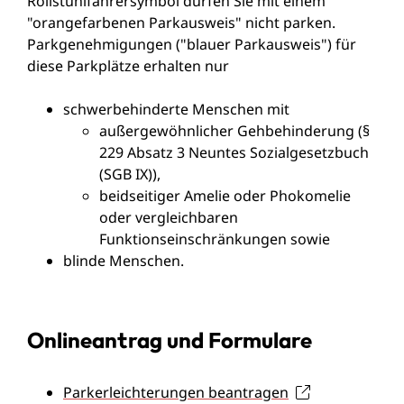
Rollstuhlfahrersymbol dürfen Sie mit einem
"orangefarbenen Parkausweis" nicht parken.
Par
k
genehmigungen ("blauer Parkausweis") für
diese Parkplätze erha
l
ten nur
schwerbehinderte Menschen mit
außergewöhnlicher Gehbehinderung (§
229 Absatz 3 Neuntes Sozialgesetzbuch
(SGB IX)),
beidseitiger Amelie oder Phokomelie
oder ve
r
gleichbaren
Funktionseinschränkungen sowie
blinde Menschen.
Onlineantrag und Formulare
Parkerleichterungen beantragen