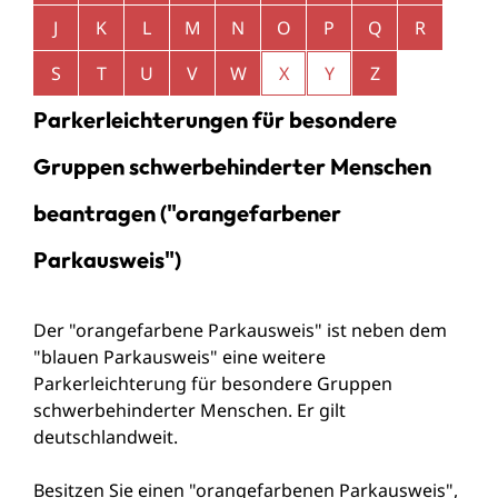
J
K
L
M
N
O
P
Q
R
S
T
U
V
W
X
Y
Z
Parkerleichterungen für besondere
Gruppen schwerbehinderter Menschen
beantragen ("orangefarbener
Parkausweis")
Der "orangefarbene Parkausweis" ist neben dem
"blauen Parkausweis" eine weitere
Parkerleichterung für besondere Gruppen
schwerbehinderter Menschen. Er gilt
deutschlandweit.
Besitzen Sie einen "orangefarbenen Parkausweis",