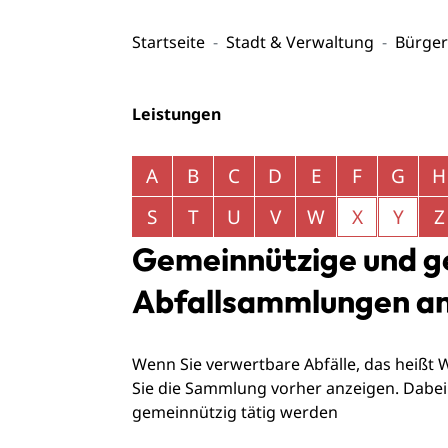
Startseite
Stadt & Verwaltung
Bürger
Leistungen
Alphabetisches Register überspringen
A
B
C
D
E
F
G
H
S
T
U
V
W
X
Y
Z
Gemeinnützige und g
Abfallsammlungen a
Wenn Sie verwertbare Abfälle, das heißt
Sie die Sammlung vorher anzeigen. Dabei
gemeinnützig tätig werden