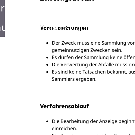
rken in Mosbach
ustellen in Mosbach
Voraussetzungen
Der Zweck muss eine Sammlung von 
gemeinnützigen Zwecken sein.
Es dürfen der Sammlung keine öffen
Die Verwertung der Abfälle muss o
Es sind keine Tatsachen bekannt, au
Sammlers ergeben.
Verfahrensablauf
Die Bearbeitung der Anzeige beginnt
einreichen.