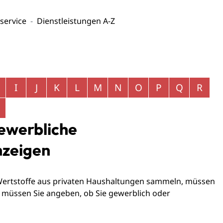
service
Dienstleistungen A-Z
I
J
K
L
M
N
O
P
Q
R
ewerbliche
nzeigen
 Wertstoffe aus privaten Haushaltungen sammeln, müssen
 müssen Sie angeben, ob Sie gewerblich oder