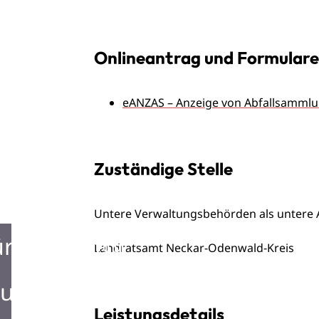
Onlineantrag und Formulare
eANZAS – Anzeige von Abfallsamml
Zuständige Stelle
Untere Verwaltungsbehörden als untere A
ürgerbüro
Landratsamt Neckar-Odenwald-Kreis
urist Information
Leistungsdetails