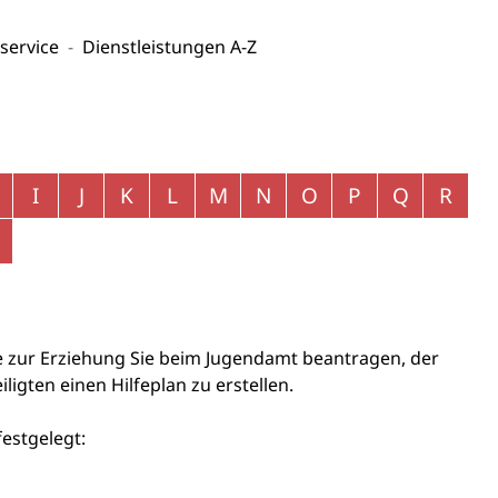
service
Dienstleistungen A-Z
I
J
K
L
M
N
O
P
Q
R
 zur Erziehung Sie beim Jugendamt beantragen, der
iligten einen Hilfeplan zu erstellen.
festgelegt: