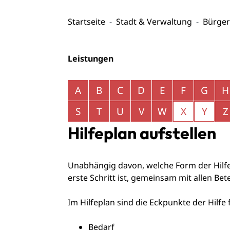
Startseite
Stadt & Verwaltung
Bürger
Leistungen
Alphabetisches Register überspringen
A
B
C
D
E
F
G
H
S
T
U
V
W
X
Y
Z
Hilfeplan aufstellen
Unabhängig davon, welche Form der Hilfe
erste Schritt ist, gemeinsam mit allen Bete
Im Hilfeplan sind die Eckpunkte der Hilfe 
Bedarf