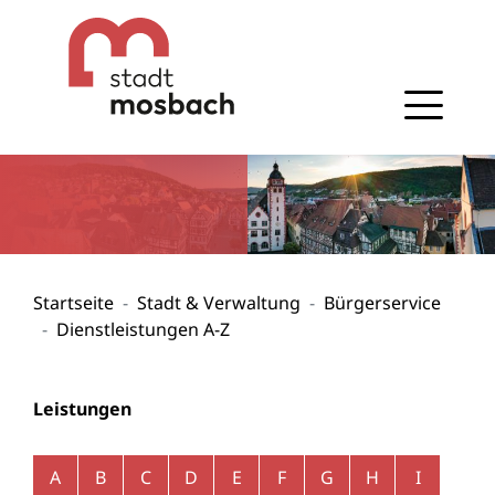
Gehe zum Navigationsbereich
Gehe zum Inhalt
Startseite
Stadt & Verwaltung
Bürgerservice
Dienstleistungen A-Z
Leistungen
Alphabetisches Register überspringen
A
B
C
D
E
F
G
H
I