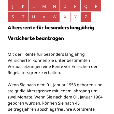
J
K
L
M
N
O
P
Q
R
S
T
U
V
W
X
Y
Z
Altersrente für besonders langjährig
Versicherte beantragen
Mit der "Rente für besonders langjährig
Versicherte" können Sie unter bestimmten
Voraussetzungen eine Rente vor Erreichen der
Regelaltersgrenze erhalten.
Wenn Sie nach dem 01. Januar 1953 geboren sind,
steigt die Altersgrenze mit jedem Jahrgang um
zwei Monate. Wenn Sie nach dem 01. Januar 1964
geboren wurden, können Sie nach 45
Beitragsjahren abschlagsfrei Ihre Altersrente