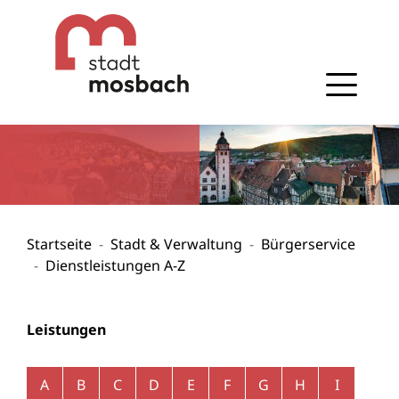
Gehe zum Navigationsbereich
Gehe zum Inhalt
Startseite
Stadt & Verwaltung
Bürgerservice
Dienstleistungen A-Z
Leistungen
Alphabetisches Register überspringen
A
B
C
D
E
F
G
H
I