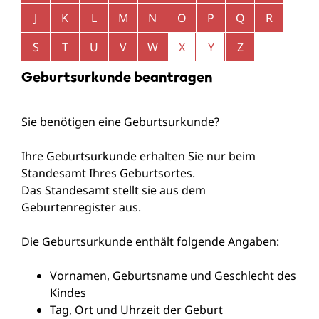
J
K
L
M
N
O
P
Q
R
S
T
U
V
W
X
Y
Z
Geburtsurkunde beantragen
Sie benötigen eine Geburtsurkunde?
Ihre Geburtsurkunde erhalten Sie nur beim
Standesamt Ihres Geburtsortes.
Das Standesamt stellt sie aus dem
Geburtenregister aus.
Die Geburtsurkunde enthält folgende Angaben:
Vornamen, Geburtsname und Geschlecht des
Kindes
Tag, Ort und Uhrzeit der Geburt