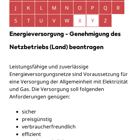
J
K
L
M
N
O
P
Q
R
S
T
U
V
W
X
Y
Z
Energieversorgung - Genehmigung des
Netzbetriebs (Land) beantragen
Leistungsfähige und zuverlässige
Energieversorgungsnetze sind Voraussetzung für
eine Versorgung der Allgemeinheit mit Elektrizität
und Gas. Die Versorgung soll folgenden
Anforderungen genügen:
sicher
preisgünstig
verbraucherfreundlich
effizient