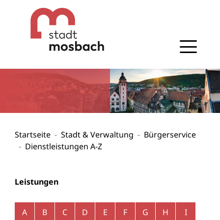
Gehe zum Navigationsbereich
Gehe zum Inhalt
Startseite
Stadt & Verwaltung
Bürgerservice
Dienstleistungen A-Z
Leistungen
Alphabetisches Register überspringen
A
B
C
D
E
F
G
H
I