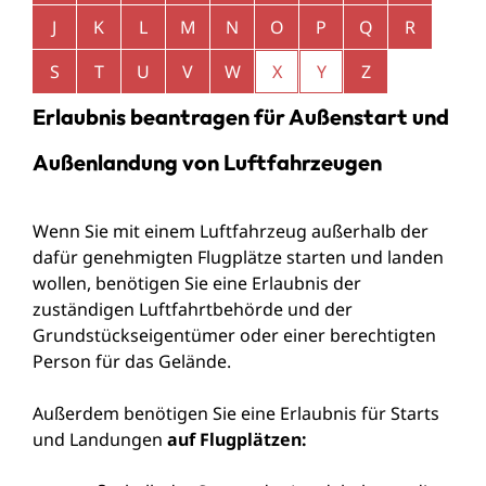
J
K
L
M
N
O
P
Q
R
S
T
U
V
W
X
Y
Z
Erlaubnis beantragen für Außenstart und
Außenlandung von Luftfahrzeugen
Wenn Sie mit einem Luftfahrzeug außerhalb der
dafür genehmigten Flugplätze starten und landen
wollen, benötigen Sie eine Erlaubnis der
zuständigen Luftfahrtbehörde und
der
Grundstückseigentümer oder einer berechtigten
Person für das Gelände.
Außerdem benötigen Sie eine Erlaubnis für Starts
und Landungen
auf Flugplätzen: