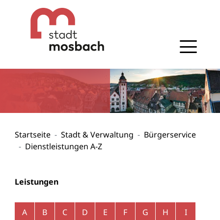
Gehe zum Navigationsbereich
Gehe zum Inhalt
Startseite
Stadt & Verwaltung
Bürgerservice
Dienstleistungen A-Z
Leistungen
Alphabetisches Register überspringen
A
B
C
D
E
F
G
H
I