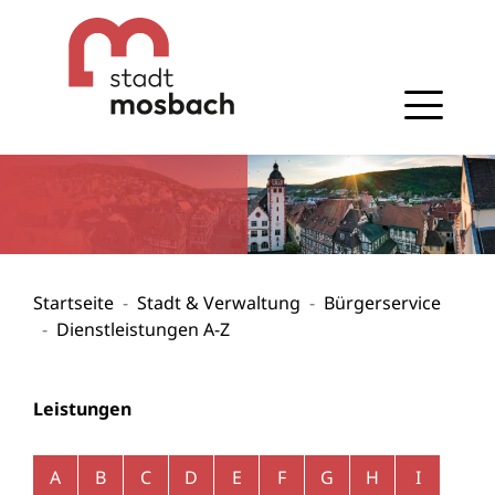
Gehe zum Navigationsbereich
Gehe zum Inhalt
Startseite
Stadt & Verwaltung
Bürgerservice
Dienstleistungen A-Z
Leistungen
Alphabetisches Register überspringen
A
B
C
D
E
F
G
H
I