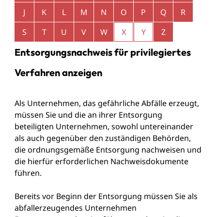
J
K
L
M
N
O
P
Q
R
S
T
U
V
W
X
Y
Z
Entsorgungsnachweis für privilegiertes
Verfahren anzeigen
Als Unternehmen, das gefährliche Abfälle erzeugt,
müssen Sie und die an ihrer Entsorgung
beteiligten Unternehmen, sowohl untereinander
als auch gegenüber den zuständigen Behörden,
die ordnungsgemäße Entsorgung nachweisen und
die hierfür erforderlichen Nachweisdokumente
führen.
Bereits vor Beginn der Entsorgung müssen Sie als
abfallerzeugendes Unternehmen