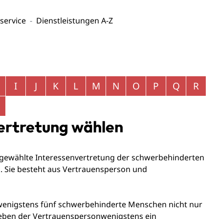
service
Dienstleistungen A-Z
I
J
K
L
M
N
O
P
Q
R
ertretung wählen
 gewählte Interessenvertretung der schwerbehinderten
n. Sie besteht aus Vertrauensperson und
n wenigstens fünf schwerbehinderte Menschen nicht nur
neben der Vertrauenspersonwenigstens ein