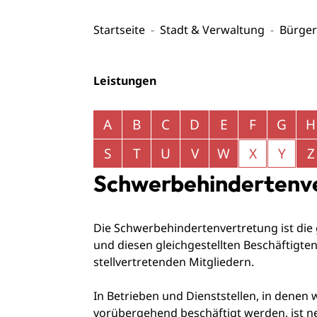
Startseite
Stadt & Verwaltung
Bürger
Leistungen
Alphabetisches Register überspringen
A
B
C
D
E
F
G
H
S
T
U
V
W
X
Y
Z
Schwerbehindertenv
Die Schwerbehindertenvertretung ist die
und diesen gleichgestellten Beschäftigte
stellvertretenden Mitgliedern.
In Betrieben und Dienststellen, in dene
vorübergehend beschäftigt werden, ist 