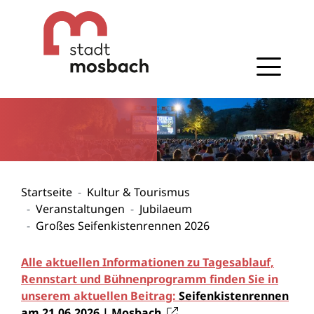
Gehe zum Navigationsbereich
Gehe zum Inhalt
Startseite
Kultur & Tourismus
Veranstaltungen
Jubilaeum
Großes Seifenkistenrennen 2026
Alle aktuellen Informationen zu Tagesablauf,
Rennstart und Bühnenprogramm finden Sie in
unserem aktuellen Beitrag:
Seifenkistenrennen
am 21.06.2026 | Mosbach