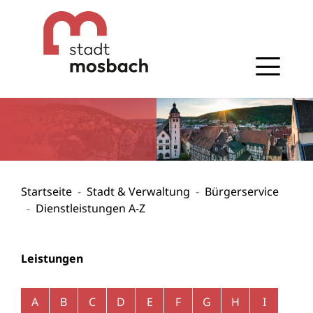
Gehe zum Navigationsbereich
Gehe zum Inhalt
Startseite
Stadt & Verwaltung
Bürgerservice
Dienstleistungen A-Z
Leistungen
Alphabetisches Register überspringen
A
B
C
D
E
F
G
H
I