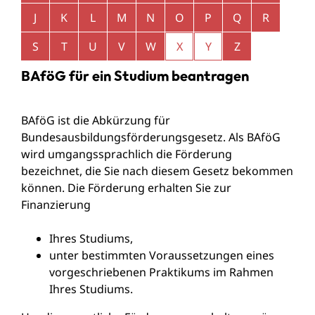
J
K
L
M
N
O
P
Q
R
S
T
U
V
W
X
Y
Z
BAföG für ein Studium beantragen
BAföG ist die Abkürzung für
Bundesausbildungsförderungsgesetz. Als BAföG
wird umgangssprachlich die Förderung
bezeichnet, die Sie nach diesem Gesetz bekommen
können. Die Förderung erhalten Sie zur
Finanzierung
Ihres Studiums,
unter bestimmten Voraussetzungen eines
vorgeschriebenen Praktikums im Rahmen
Ihres Studiums.