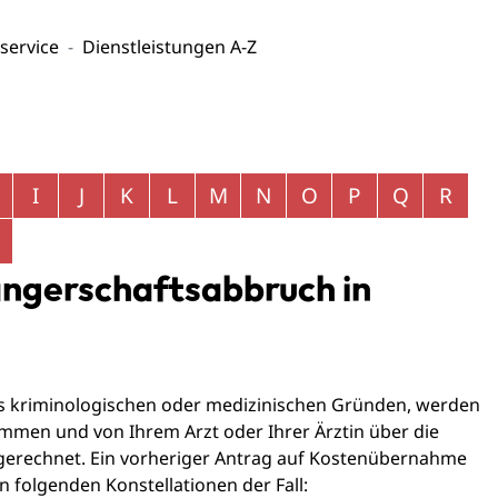
service
Dienstleistungen A-Z
I
J
K
L
M
N
O
P
Q
R
angerschaftsabbruch in
s kriminologischen oder medizinischen Gründen, werden
men und von Ihrem Arzt oder Ihrer Ärztin über die
gerechnet. Ein vorheriger Antrag auf Kostenübernahme
den folgenden Konstellationen der Fall: