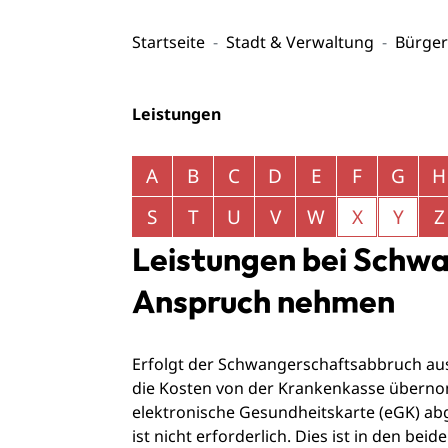
Startseite
Stadt & Verwaltung
Bürger
Leistungen
Alphabetisches Register überspringen
A
B
C
D
E
F
G
H
S
T
U
V
W
X
Y
Z
Leistungen bei Schw
Anspruch nehmen
Erfolgt der Schwangerschaftsabbruch au
die Kosten von der Krankenkasse übernom
elektronische Gesundheitskarte (eGK) ab
ist nicht erforderlich. Dies ist in den bei