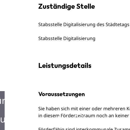
Zuständige Stelle
Stabsstelle Digitalisierung des Städtet
Stabsstelle Digitalisierung
Leistungsdetails
Voraussetzungen
ürgerbüro
Sie haben sich mit einer oder mehrere
in diesem Förderzeitraum noch an keine
urist Information
Förderfähig sind interkommunale Zusa