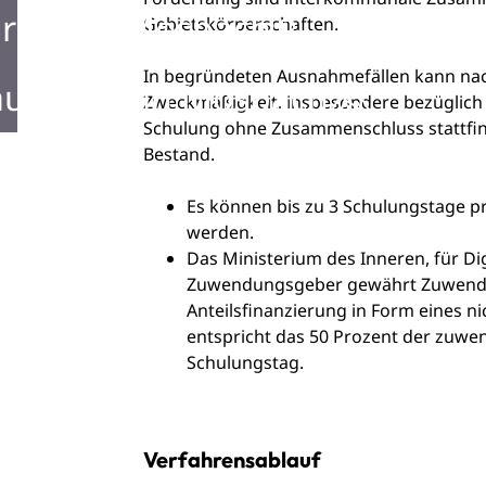
rken in Mosbach
Gebietskörperschaften.
In begründeten Ausnahmefällen kann na
ustellen in Mosbach
Zweckmäßigkeit, insbesondere bezüglich d
Schulung ohne Zusammenschluss stattfin
Bestand.
Es können bis zu 3 Schulungstage 
werden.
Das Ministerium des Inneren, für 
Zuwendungsgeber gewährt Zuwendu
Anteilsfinanzierung in Form eines n
entspricht das 50 Prozent der zuwe
Schulungstag.
Verfahrensablauf