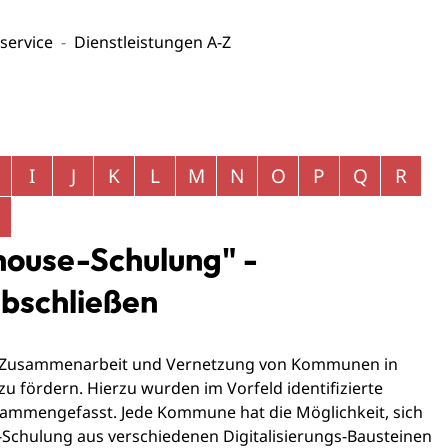
service
Dienstleistungen A-Z
I
J
K
L
M
N
O
P
Q
R
ouse-Schulung" -
bschließen
ie Zusammenarbeit und Vernetzung von Kommunen in
u fördern. Hierzu wurden im Vorfeld identifizierte
sammengefasst. Jede Kommune hat die Möglichkeit, sich
e-Schulung aus verschiedenen Digitalisierungs-Bausteinen