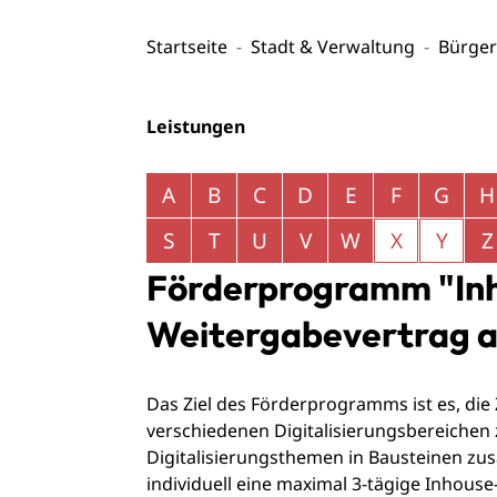
Startseite
Stadt & Verwaltung
Bürger
Leistungen
Alphabetisches Register überspringen
A
B
C
D
E
F
G
H
S
T
U
V
W
X
Y
Z
Förderprogramm "Inh
Weitergabevertrag a
Das Ziel des Förderprogramms ist es, d
verschiedenen Digitalisierungsbereichen z
Digitalisierungsthemen in Bausteinen zu
individuell eine maximal 3-tägige Inhous